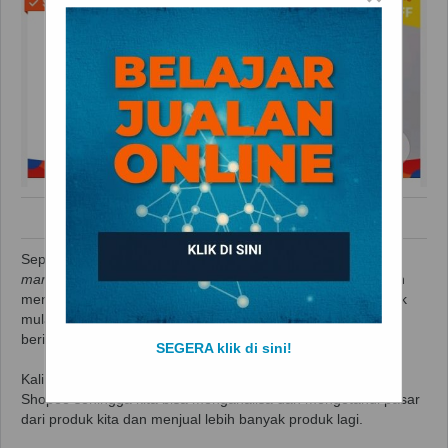
Penjelasan Fitur Jualan Shopee
Seperti yang kita ketahui bahwa Shopee adalah salah satu
marketplace
raksasa di Indonesia. Berjualan di Shopee akan
menjadi salah satu ruang mengembangkan bisnis kita. Untuk
mulai berjualan di Shopee, anda bisa membaca panduan
berikut:
Cara Mulai Berjualan di Shopee
.
SEGERA klik di sini!
Kali ini saya akan menjelaskan beberapa fitur berjualan di
Shopee sehingga kita bisa menganalisa dan mengetahui pasar
dari produk kita dan menjual lebih banyak produk lagi.