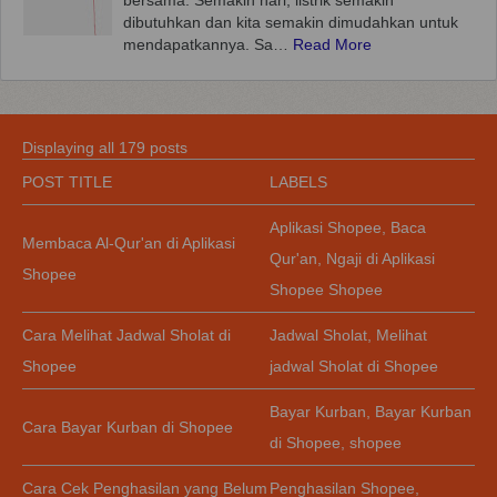
bersama. Semakin hari, listrik semakin
dibutuhkan dan kita semakin dimudahkan untuk
mendapatkannya. Sa…
Read More
Displaying all 179 posts
POST TITLE
LABELS
Aplikasi Shopee
,
Baca
Membaca Al-Qur'an di Aplikasi
Qur'an
,
Ngaji di Aplikasi
Shopee
Shopee Shopee
Cara Melihat Jadwal Sholat di
Jadwal Sholat
,
Melihat
Shopee
jadwal Sholat di Shopee
Bayar Kurban
,
Bayar Kurban
Cara Bayar Kurban di Shopee
di Shopee
,
shopee
Cara Cek Penghasilan yang Belum
Penghasilan Shopee
,