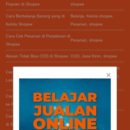
Populer di Shopee
shopee
Cara Berbelanja Barang yang di
Belanja
,
Kelola shopee
,
Kelola Shopee
Pesanan
,
shopee
Cara Cek Pesanan di Perjalanan di
Pesanan
,
shopee
Shopee
Alasan Tidak Bisa COD di Shopee
COD
,
Jasa Kirim
,
shopee
brand produk lokal shopee
,
Cara Mencari Promo Brand Produk
×
Promo
,
Promo Ramadhan
,
Lokal di Shopee
shopee
Cara Mencairkan Saldo Penjualan
Saldo Shopee
,
shopee
ke Rekening di Shopee
Cara Mencari Produk Murah Lebay
harga termurah
,
murah
di Shopee
lebay
,
shopee