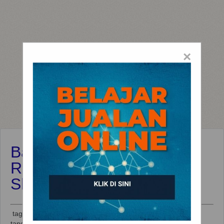
×
Barang Yang Saya Terima
Rusak Ketika Belanja di
Shopee
tag:
Belanja
,
Komplain
,
Pembeli
,
Produk rusak
tanggal:
Desember 18, 2018