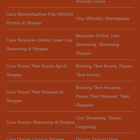
Voucher Game
Cara Memanfaatkan Fitur Wishlist
Fitur Whistlist
,
Marketplace
Produk di Shopee
Berjualan Online
,
Live
Cara Berjualan Online Lewat Live
Streaming
,
Streaming
Streaming di Shopee
Shopee
Cara Pesan Tiket Kereta Api di
Booking Tiket Kereta
,
Pesan
Shopee
Tiket Kereta
Booking Tiket Pesawat
,
Cara Pesan Tiket Pesawat di
Pesan Tiket Pesawat
,
Tiket
Shopee
Pesawat
Live Streaming
,
Siaran
Cara Nonton Streaming di Shopee
Langsung
Cara Donasi Uang di Shopee
Donasi
,
Donasi Uang