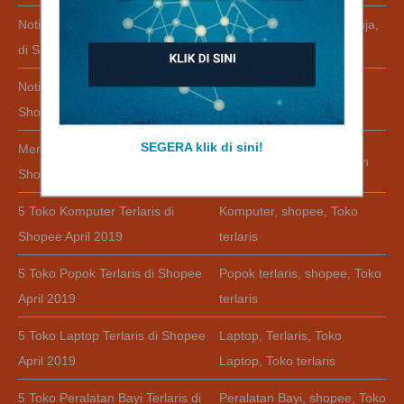
Notifikasi Belanjaan Tidak Muncul
Notifikasi
,
Notifikasi Belanja
,
di Shopee Mei 2019
Notifikasi Belanjaan
Notifikasi Chat Tidak Muncul di
Notifikasi
,
Notifikasi Chat
Shopee Mei 2019
SEGERA klik di sini!
Mencari Promo Ramadhan di
Promo
,
Promo Ramadhan
Shopee Mei 2019
5 Toko Komputer Terlaris di
Komputer
,
shopee
,
Toko
Shopee April 2019
terlaris
5 Toko Popok Terlaris di Shopee
Popok terlaris
,
shopee
,
Toko
April 2019
terlaris
5 Toko Laptop Terlaris di Shopee
Laptop
,
Terlaris
,
Toko
April 2019
Laptop
,
Toko terlaris
5 Toko Peralatan Bayi Terlaris di
Peralatan Bayi
,
shopee
,
Toko