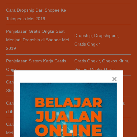
Cara Dropship Dari Shopee Ke
Tokopedia Mei 2019
Penjelasan Gratis Ongkir Saat
Dropship
,
Dropshipper
,
Menjadi Dropship di Shopee Mei
Gratis Ongkir
2019
Penjelasan Sistem Kerja Gratis
Gratis Ongkir
,
Ongkos Kirim
,
Ongkir
System Ongkir Gratis
×
Cara Menutup Toko Permanen di
Tutup Toko Permanen
Shopee Mei 2019
Cara Menutup Toko Sementara
Menutup Toko
,
Toko Libur
,
(Libur) di Shopee Mei 2019
Toko Online Libur
Cara Menghapus Akun Shopee
Akun
,
Delete Akun
Mei 2019