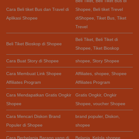
Beli Tiket
,
Beli Tiket Bus di
Cara Beli tiket Bus dan Travel di
Shopee
,
Beli tiket Trevel
Aplikasi Shopee
diShopee
,
Tiket Bus
,
Tiket
Trevel
Beli Tiket
,
Beli Tiket di
Beli Tiket Bioskop di Shopee
Shopee
,
Tiket Bioskop
Cara Buat Story di Shopee
shopee
,
Story Shopee
Cara Membuat Link Shopee
Affiliates
,
shopee
,
Shopee
Affiliates Program
Affiliates Program
Cara Mendapatkan Gratis Ongkir
Gratis Ongkir
,
Ongkir
Shopee
Shopee
,
voucher Shopee
Cara Mencari Diskon Brand
brand populer
,
Diskon
,
Populer di Shopee
shopee
Cara Berbelanja Barang yang di
Belanja
,
Kelola shopee
,